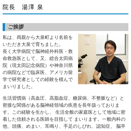
院長 湯澤 泉
ご挨拶
私は、両親から大泉町より名前を
いただき大泉で育ちました。
長く大学病院で脳神経外科医・救
命救急医として、又、総合太田病
院（現太田記念病院）や神奈川県
の病院などで臨床医、アメリカ留
学で研究者としての経験を積んで
まいりました。
生活習慣病（高血圧、高脂血症、糖尿病、不整脈など）と
密接な関係がある脳神経領域の疾患を長年扱っておりま
す。この経験を生かし、 生活全般の家庭医として地域に密
着した信頼される医師を目指して まいります。一般内科の
他、頭痛、めまい、耳鳴り、手足のしびれ、認知症、 脳卒