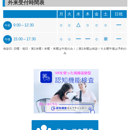
外来受付時間表
月
火
水
木
金
土
日祝
○
○
△
○
○
○
━
9:00～12:30
午前
○
○
━
━
○
※
━
15:00～17:30
午後
休診日: 日曜・祝日・第2水曜 / 水曜・木曜は午前のみ / △第2水曜は休診 / ※土曜午後は予約の
み